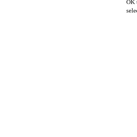
OK t
sele