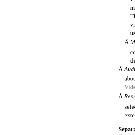
m
T
v
us
Â
M
c
th
Â
Aud
abou
Vid
Â
Ren
sele
exte
Separa